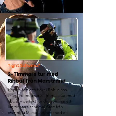
Tight Schema?
2-Timmars tur med
Ribbåt från Marstrand
Upplev fart och fläkt i Bohusläns
skärgård med vår 2-Timmars tur med
ribbåt – perfekt för dig som har ett
lite tightare schema! Start från
charmiga Marstrand och med ett