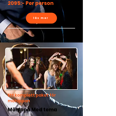
2095:- Per person
läs mer
Ett komplett paket för
möhippan
Möhippa Med tema