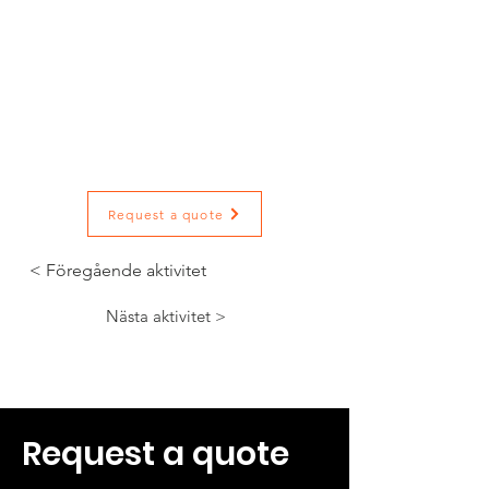
Perfekt för både företagsgrupper
och privata sällskap – boka er plats
idag och njut av en
teambuildingaktivitet eller en
exklusiv dagsutflykt som ni sent
kommer att glömma!
4o
Request a quote
< Föregående aktivitet
Nästa aktivitet >
Request a quote