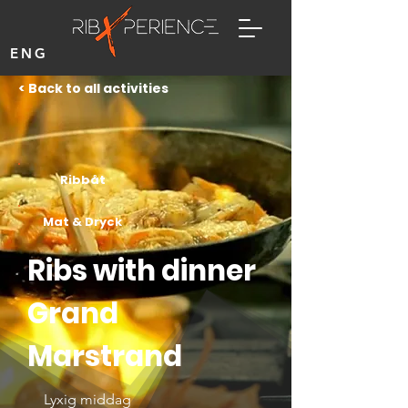
ENG
< Back to all activities
Ribbåt
Mat & Dryck
Ribs with dinner
Grand
Marstrand
Lyxig middag