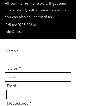
Fill out the form and we will get back
to you shortly with more information.
You can also call or email us.
Call us:
0735-326161
info@ribx.se
Namn
Telefon
Email
Meddelande