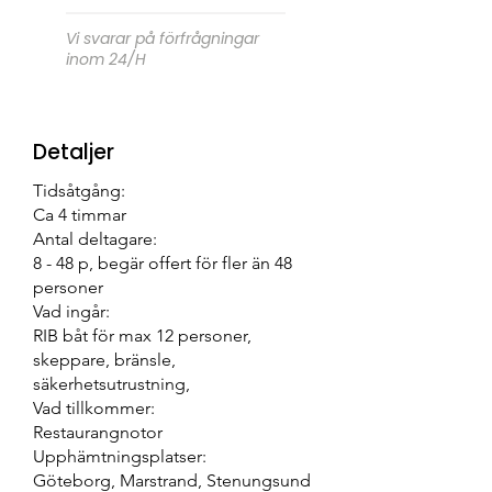
Vi svarar på förfrågningar
inom 24/H
Detaljer
Tidsåtgång:
Ca 4 timmar
Antal deltagare:
8 - 48 p, begär offert för fler än 48
personer
Vad ingår:
RIB båt för max 12 personer,
skeppare, bränsle,
säkerhetsutrustning,
Vad tillkommer:
Restaurangnotor
Upphämtningsplatser:
Göteborg, Marstrand, Stenungsund