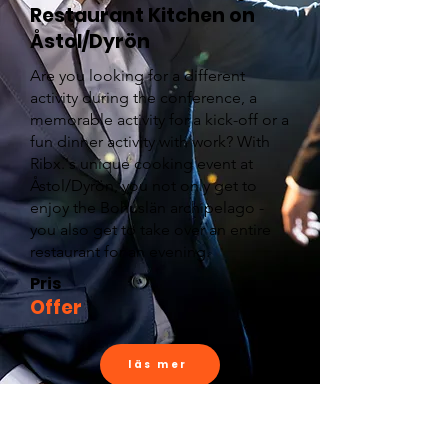
Restaurant Kitchen on
Åstol/Dyrön
Are you looking for a different
activity during the conference, a
memorable activity for a kick-off or a
fun dinner activity with work? With
Ribx.'s unique cooking event at
Åstol/Dyrön, you not only get to
enjoy the Bohuslän archipelago -
you also get to take over an entire
restaurant for an evening.
Pris
Offer
läs mer