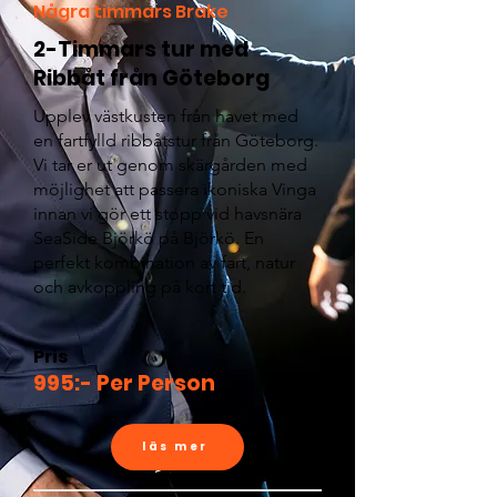
Några timmars Brake
2-Timmars tur med
Ribbåt från Göteborg
Upplev västkusten från havet med
en fartfylld ribbåtstur från Göteborg.
Vi tar er ut genom skärgården med
möjlighet att passera ikoniska Vinga
innan vi gör ett stopp vid havsnära
SeaSide Björkö på Björkö. En
perfekt kombination av fart, natur
och avkoppling på kort tid.
Pris
995:- Per Person
läs mer