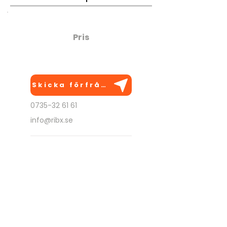
Pris
1195:-
Skicka förfrågan
0735-32 61 61
info@ribx.se
BRA ATT VETA
Anpassas efter önskemål
Kan utföras på flera platser
Går att kombinera med
andra aktiviteter
Kostnadsfri rådgivning!