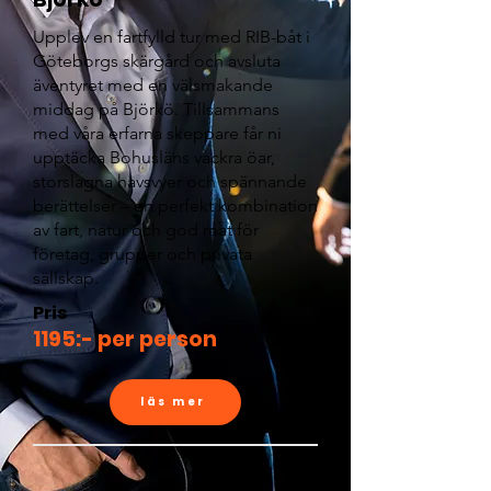
Upplev en fartfylld tur med RIB-båt i
Göteborgs skärgård och avsluta
äventyret med en välsmakande
middag på Björkö. Tillsammans
med våra erfarna skeppare får ni
upptäcka Bohusläns vackra öar,
storslagna havsvyer och spännande
berättelser – en perfekt kombination
av fart, natur och god mat för
företag, grupper och privata
sällskap.
Pris
1195:- per person
läs mer