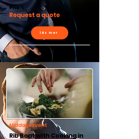
Pris
Request a quote
läs mer
Middagsevent
Rib Boat with Cooking in