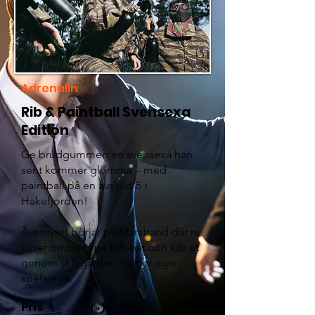
Adrenalin
Rib & Paintball Svensexa
Edition
Ge brudgummen en svensexa han
sent kommer glömma – med
paintball på en avskild ö i
Hakefjorden!
Äventyret börjar på Marstrand där ni
kliver ombord på RIB-båt och kör ut
genom skärgården mot er egen
spelarena.
Pris