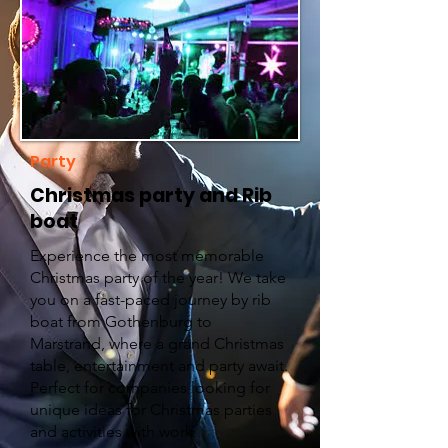
Party
Christmas party and Rib
boat
Experience the most memorable
Christmas party of the year! We take
you on a fast-paced journey by rib
boat from Gothenburg to
Marstrand, where a grand Christmas
table, entertainment and party await.
Perfect for companies looking for
unique ideas for Christmas parties
and activities with work.