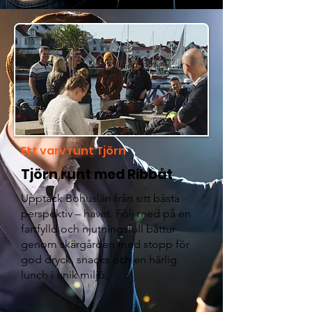
Ett varv runt Tjörn
Tjörn runt med Ribbåt
Upptäck Bohuslän från sitt bästa
perspektiv – havet. Följ med på en
fartfylld och njutningsfull båttur
genom skärgården med stopp för
god dryck, snacks och en härlig
lunch i unik miljö.