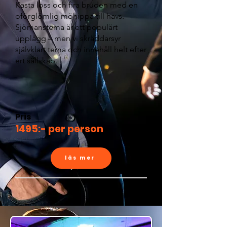
Kasta loss och fira bruden med en
oförglömlig möhippa till havs.
Sjömanstema är ett populärt
upplägg – men vi skräddarsyr
självklart tema och innehåll helt efter
ert sällskap.
Pris
1495:- per person
läs mer