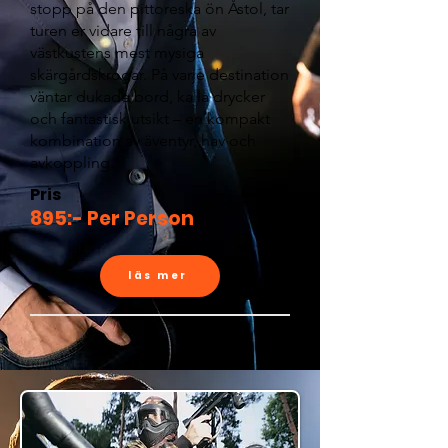
stopp på den pittoreska ön Åstol, tar
turen er vidare till några av
västkustens mest mysiga
skärgårdskrogar. På varje destination
väntar dukade bord, kalla drycker
och fantastisk utsikt – en kompakt
kombination av äventyr, hav och
avkoppling.
Pris
895:- Per Person
läs mer