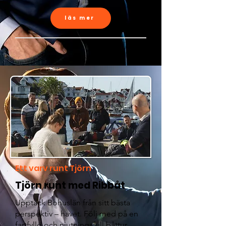
läs mer
Ett varv runt Tjörn
Tjörn runt med Ribbåt
Upptäck Bohuslän från sitt bästa
perspektiv – havet. Följ med på en
fartfylld och njutningsfull båttur