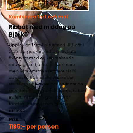
Kombinera fart och mat
Ribbåt med middag på
Björkö
Upplev en fartfylld tur med RIB-båt i
Göteborgs skärgård och avsluta
äventyret med en välsmakande
middag på Björkö. Tillsammans
med våra erfarna skeppare får ni
upptäcka Bohusläns vackra öar,
storslagna havsvyer och spännande
berättelser – en perfekt kombination
av fart, natur och god mat för
företag, grupper och privata
sällskap.
Pris
1195:- per person