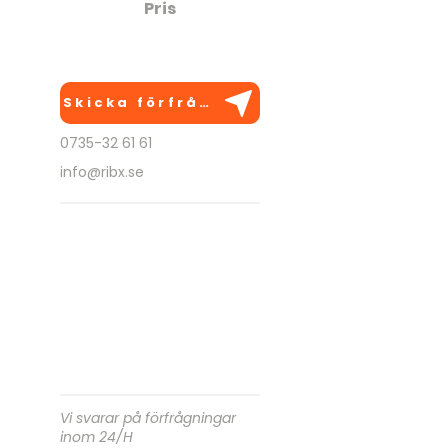
Pris
1795:-
Skicka förfrågan
0735-32 61 61
info@ribx.se
BRA ATT VETA
Anpassas efter önskemål
Kan utföras på flera platser
Går att kombinera med
andra aktiviteter
Kostnadsfri rådgivning!
Vi svarar på förfrågningar
inom 24/H