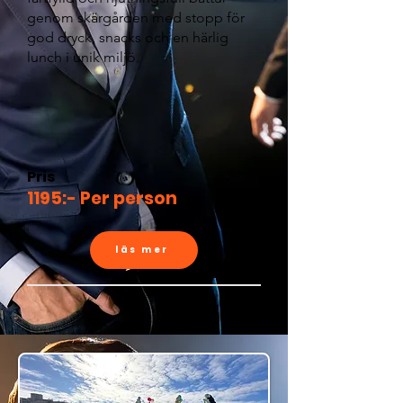
genom skärgården med stopp för
god dryck, snacks och en härlig
lunch i unik miljö.
Pris
1195:- Per person
läs mer