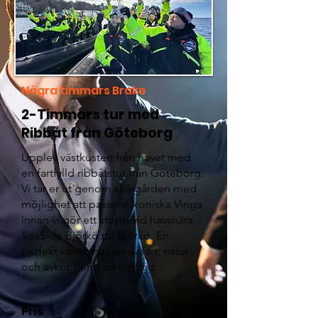
Några timmars Brake
2-Timmars tur med
Ribbåt från Göteborg
Upplev västkusten från havet med
en fartfylld ribbåtstur från Göteborg.
Vi tar er ut genom skärgården med
möjlighet att passera ikoniska Vinga
innan vi gör ett stopp vid havsnära
SeaSide Björkö på Björkö. En
perfekt kombination av fart, natur
och avkoppling på kort tid.
Pris