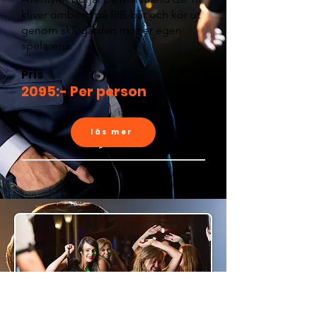
kliver ombord på RIB-båt och kör ut
genom skärgården mot er egen
spelarena.
Pris
2095:- Per person
läs mer