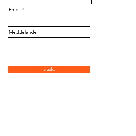
Email
Meddelande
Skicka
TIPS ON ACTIVITIES
Filtrera efter Kategori