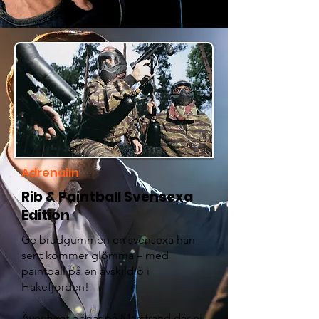
Adrenalin
Rib & Paintball Svensexa
Edition
Ge brudgummen en svensexa han
sent kommer glömma – med
paintball på en avskild ö i
Hakefjorden!
Äventyret börjar på Marstrand där ni