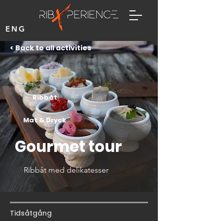
ENG
< Back to all activities
Ribbåt
Mat & Dryck
Gourmet tour
Ribbåt med delikatesser
Tidsåtgång