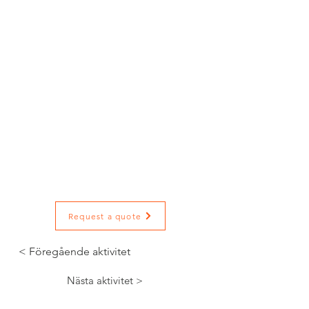
Oavsett om ni är ett företagsteam
som söker en unik
teambuildingaktivitet eller ett
kompisgäng som vill ha en
kulinarisk upplevelse i den
bohuslänska skärgården, erbjuder
GourméSafari en minnesvärd dag
full av god mat, havsluft och
fantastiska vyer.
Boka din GourméSafari nu och
upptäck varför Västkusten är
Sveriges gastronomiska pärla!
Request a quote
< Föregående aktivitet
Nästa aktivitet >