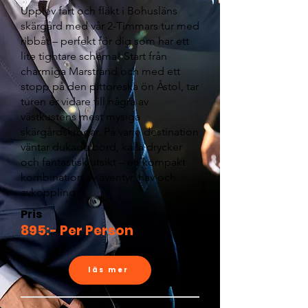
Upplev fart och fläkt i Bohusläns
skärgård med vår 2-Timmars tur med
ribbåt – perfekt för dig som har ett
lite tightare schema! Start från
charmiga Marstrand och med ett
stopp på den pittoreska ön Åstol, tar
turen er vidare till några av
västkustens mest mysiga
skärgårdskrogar. På varje destination
väntar dukade bord, kalla drycker
och fantastisk utsikt – en kompakt
kombination av äventyr, hav och
avkoppling.
Pris
895:- Per Person
läs mer