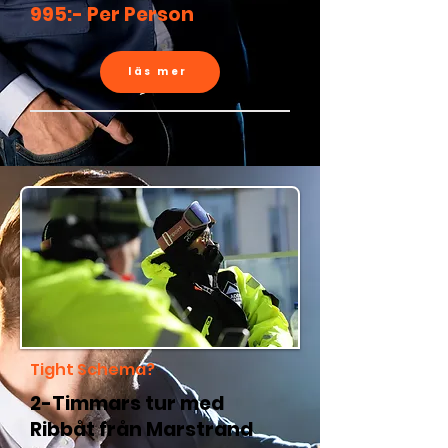
995:- Per Person
läs mer
Tight Schema?
2-Timmars tur med
Ribbåt från Marstrand