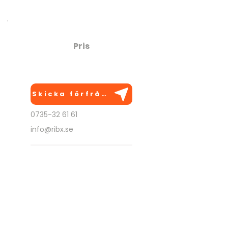
Perfect for team building on the 
west coast!
Pris
320:-
Skicka förfrågan
0735-32 61 61
info@ribx.se
BRA ATT VETA
Anpassas efter önskemål
Kan utföras på flera platser
Går att kombinera med
andra aktiviteter
Kostnadsfri rådgivning!