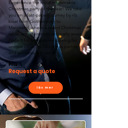
Experience the most memorable
Christmas party of the year! We take
you on a fast-paced journey by rib
boat from Gothenburg to
Marstrand, where a grand Christmas
table, entertainment and party await.
Perfect for companies looking for
unique ideas for Christmas parties
and activities with work.
Pris
Request a quote
läs mer