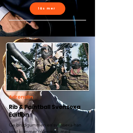
läs mer
Adrenalin
Rib & Paintball Svensexa
Edition
Ge brudgummen en svensexa han
sent kommer glömma – med