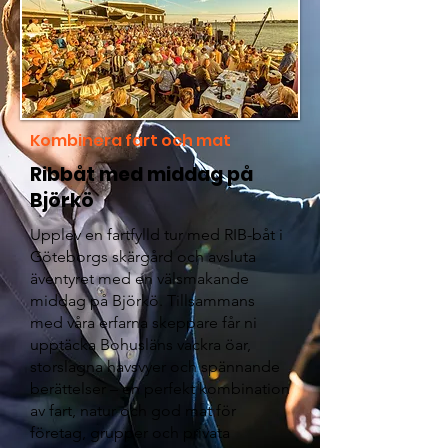
Kombinera fart och mat
Ribbåt med middag på
Björkö
Upplev en fartfylld tur med RIB-båt i
Göteborgs skärgård och avsluta
äventyret med en välsmakande
middag på Björkö. Tillsammans
med våra erfarna skeppare får ni
upptäcka Bohusläns vackra öar,
storslagna havsvyer och spännande
berättelser – en perfekt kombination
av fart, natur och god mat för
företag, grupper och privata