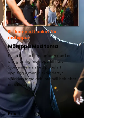
Ett komplett paket för
möhippan
Möhippa Med tema
Kasta loss och fira bruden med en
oförglömlig möhippa till havs.
Sjömanstema är ett populärt
upplägg – men vi skräddarsyr
självklart tema och innehåll helt efter
ert sällskap.
Pris