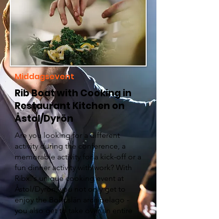
Middagsevent
Rib Boat with Cooking in
Restaurant Kitchen on
Åstol/Dyrön
Are you looking for a different
activity during the conference, a
memorable activity for a kick-off or a
fun dinner activity with work? With
Ribx.'s unique cooking event at
Åstol/Dyrön, you not only get to
enjoy the Bohuslän archipelago -
you also get to take over an entire