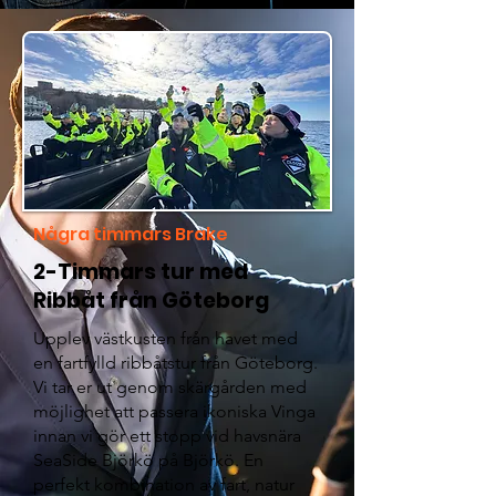
Några timmars Brake
2-Timmars tur med
Ribbåt från Göteborg
Upplev västkusten från havet med
en fartfylld ribbåtstur från Göteborg.
Vi tar er ut genom skärgården med
möjlighet att passera ikoniska Vinga
innan vi gör ett stopp vid havsnära
SeaSide Björkö på Björkö. En
perfekt kombination av fart, natur