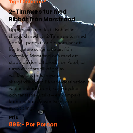
Tight Schema?
2-Timmars tur med
Ribbåt från Marstrand
Upplev fart och fläkt i Bohusläns
skärgård med vår 2-Timmars tur med
ribbåt – perfekt för dig som har ett
lite tightare schema! Start från
charmiga Marstrand och med ett
stopp på den pittoreska ön Åstol, tar
turen er vidare till några av
västkustens mest mysiga
skärgårdskrogar. På varje destination
väntar dukade bord, kalla drycker
och fantastisk utsikt – en kompakt
kombination av äventyr, hav och
avkoppling.
Pris
895:- Per Person