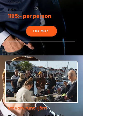
sällskap.
Pris
1195:- per person
läs mer
Ett varv runt Tjörn