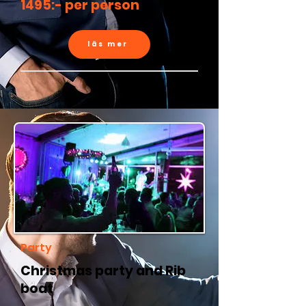
1495:- per person
läs mer
Party
Christmas party and Rib
boat