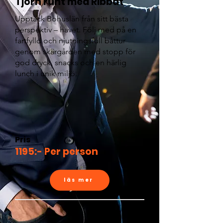
Tjörn runt med Ribbåt
Upptäck Bohuslän från sitt bästa
perspektiv – havet. Följ med på en
fartfylld och njutningsfull båttur
genom skärgården med stopp för
god dryck, snacks och en härlig
lunch i unik miljö.
Pris
1195:- Per person
läs mer