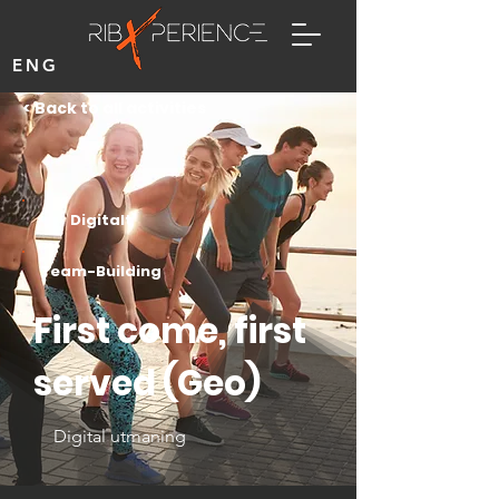
ENG
< Back to all activities
Digitalt
Team-Building
First come, first
served (Geo)
Digital utmaning