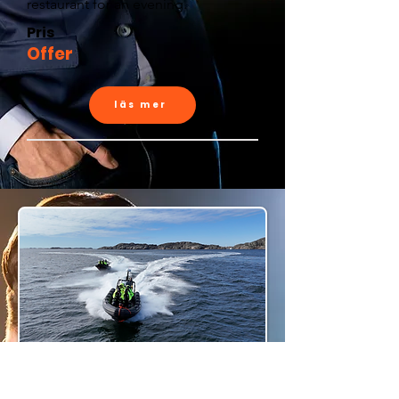
restaurant for an evening.
Pris
Offer
läs mer
En dag att minnas