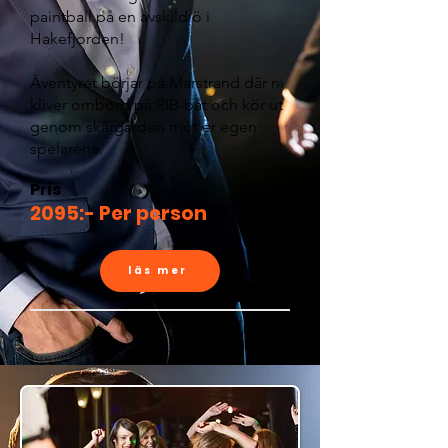
paintball på en avskild ö i
Hakefjorden!
Äventyret börjar på Marstrand där ni
kliver ombord på RIB-båt och kör ut
genom skärgården mot er egen
spelarena.
Pris
2095:- Per person
läs mer