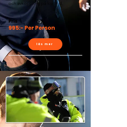
och avkoppling på kort tid.
Pris
995:- Per Person
läs mer