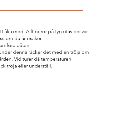
tt åka med. Allt beror på typ utav besvär,
oss om du är osäker.
ramföra båten.
h under denna räcker det med en tröja om
färden. Vid turer då temperaturen
k tröja eller underställ.