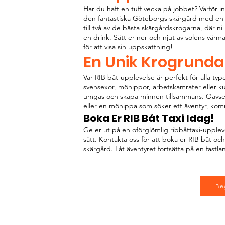
Har du haft en tuff vecka på jobbet? Varför
den fantastiska Göteborgs skärgård med en R
till två av de bästa skärgårdskrogarna, där ni 
en drink. Sätt er ner och njut av solens värm
för att visa sin uppskattning!
En Unik Krogrunda
Vår RIB båt-upplevelse är perfekt för alla ty
svensexor, möhippor, arbetskamrater eller kun
umgås och skapa minnen tillsammans. Oavsett
eller en möhippa som söker ett äventyr, komme
Boka Er RIB Båt Taxi Idag!
Ge er ut på en oförglömlig ribbåttaxi-uppl
sätt. Kontakta oss för att boka er RIB båt oc
skärgård. Låt äventyret fortsätta på en fastla
Be