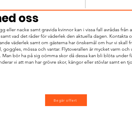
med oss
eller nacke samt gravida kvinnor kan i vissa fall avrådas från a
n samt vad det råder för väderlek den aktuella dagen. Kontakta 
rådande väderlek samt om gästerna har önskemål om hur vi skall f
all, goggles, mössa och vantar. Flytoverallen är mycket varm oc
ten. Man bör ha på sig oömma skor då dessa kan bli blöta under 
ar vi att man har grövre skor, kängor eller stövlar samt en tjoc
Begär offert