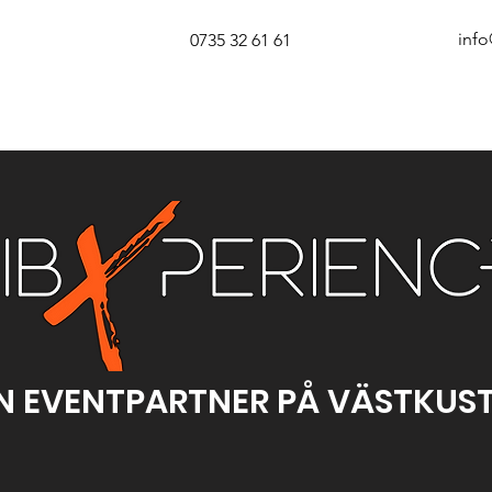
info
0735 32 61 61
N EVENTPARTNER PÅ VÄSTKUS