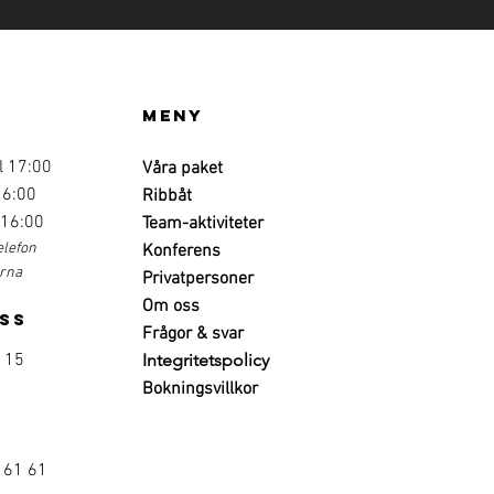
Meny
l 17:00
Våra paket
16:00
Ribbåt
 16:00
Team-aktiviteter
elefon
Konferens
erna
Privatpersoner
Om oss
ss
Frågor & svar
 15
Integritetspolicy
Bokningsvillkor
 61 61