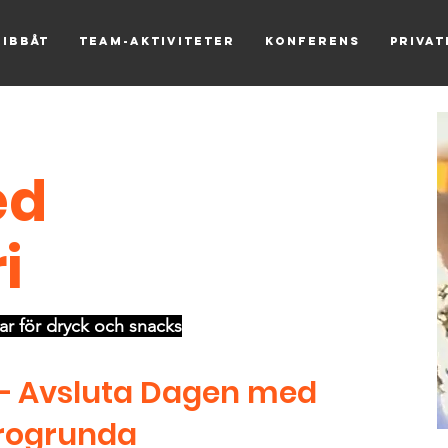
Ribbåt
Team-aktiviteter
Konferens
Priva
ed
i
ar för dryck och snacks
g – Avsluta Dagen med
Krogrunda