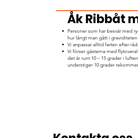
Åk Ribbåt 
Personer som har besvär med rygg 
hur långt man gått i graviditete
Vi anpassar alltid farten efter 
Vi förser gästerna med flytover
det är runt 10 – 15 grader i luf
understiger 10 grader rekommender