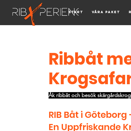
Start
Våra paket
Ribbåt m
Krogsafar
Åk ribbåt och besök skärgårdskrog
RIB Båt i Götebor
En Uppfriskande 