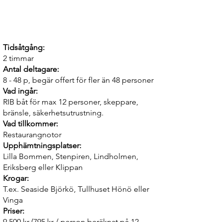
fr, 795:- pp
Tidsåtgång:
2 timmar
Antal deltagare:
8 - 48 p, begär offert för fler än 48 personer
Vad ingår:
RIB båt för max 12 personer, skeppare,
bränsle, säkerhetsutrustning.
Vad tillkommer:
Restaurangnotor
Upphämtningsplatser:
Lilla Bommen, Stenpiren, Lindholmen,
Eriksberg eller Klippan
Krogar:
T.ex. Seaside Björkö, Tullhuset Hönö eller
Vinga
Priser:
9.500 kr (795 kr / person beräknat på 12