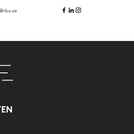
@ribx.se
TEN