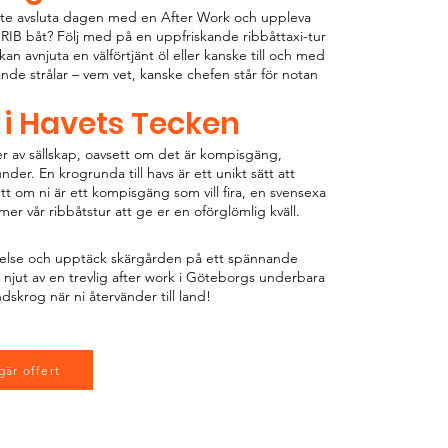
 inte avsluta dagen med en After Work och uppleva
IB båt? Följ med på en uppfriskande ribbåttaxi-tur
kan avnjuta en välförtjänt öl eller kanske till och med
ande strålar – vem vet, kanske chefen står för notan
 i Havets Tecken
per av sällskap, oavsett om det är kompisgäng,
der. En krogrunda till havs är ett unikt sätt att
 om ni är ett kompisgäng som vill fira, en svensexa
r vår ribbåtstur att ge er en oförglömlig kväll.
evelse och upptäck skärgården på ett spännande
h njut av en trevlig after work i Göteborgs underbara
ndskrog när ni återvänder till land!
gär offert