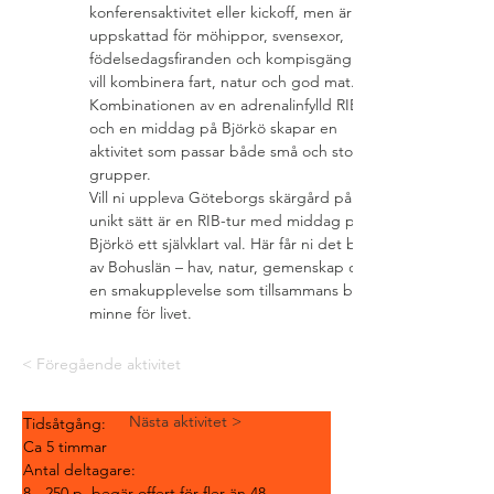
konferensaktivitet eller kickoff, men är lika 
uppskattad för möhippor, svensexor, 
födelsedagsfiranden och kompisgäng som 
vill kombinera fart, natur och god mat. 
Kombinationen av en adrenalinfylld RIB-tur 
och en middag på Björkö skapar en 
aktivitet som passar både små och stora 
grupper.
Vill ni uppleva Göteborgs skärgård på ett 
unikt sätt är en RIB-tur med middag på 
Björkö ett självklart val. Här får ni det bästa 
av Bohuslän – hav, natur, gemenskap och 
en smakupplevelse som tillsammans blir ett 
minne för livet.
< Föregående aktivitet
Nästa aktivitet >
Tidsåtgång:
Ca 5 timmar
Antal deltagare:
8 - 250 p, begär offert för fler än 48 