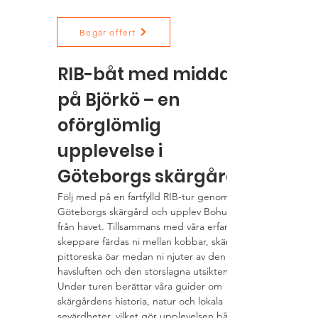
Begär offert
RIB-båt med middag 
på Björkö – en 
oförglömlig 
upplevelse i 
Göteborgs skärgård
Följ med på en fartfylld RIB-tur genom 
Göteborgs skärgård och upplev Bohuslän 
från havet. Tillsammans med våra erfarna 
skeppare färdas ni mellan kobbar, skär och 
pittoreska öar medan ni njuter av den friska 
havsluften och den storslagna utsikten. 
Under turen berättar våra guider om 
skärgårdens historia, natur och lokala 
sevärdheter, vilket gör upplevelsen både 