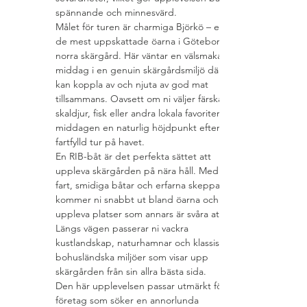
spännande och minnesvärd.
Målet för turen är charmiga Björkö – en av 
de mest uppskattade öarna i Göteborgs 
norra skärgård. Här väntar en välsmakande 
middag i en genuin skärgårdsmiljö där ni 
kan koppla av och njuta av god mat 
tillsammans. Oavsett om ni väljer färska 
skaldjur, fisk eller andra lokala favoriter blir 
middagen en naturlig höjdpunkt efter en 
fartfylld tur på havet.
En RIB-båt är det perfekta sättet att 
uppleva skärgården på nära håll. Med hög 
fart, smidiga båtar och erfarna skeppare 
kommer ni snabbt ut bland öarna och får 
uppleva platser som annars är svåra att nå. 
Längs vägen passerar ni vackra 
kustlandskap, naturhamnar och klassiska 
bohusländska miljöer som visar upp 
skärgården från sin allra bästa sida.
Den här upplevelsen passar utmärkt för 
företag som söker en annorlunda 