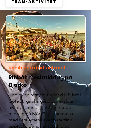
Team-aktivitet
Kombinera fart och mat
Ribbåt med middag på
Björkö
Upplev en fartfylld tur med RIB-båt i
Göteborgs skärgård och avsluta
äventyret med en välsmakande
middag på Björkö. Tillsammans
med våra erfarna skeppare får ni
upptäcka Bohusläns vackra öar,