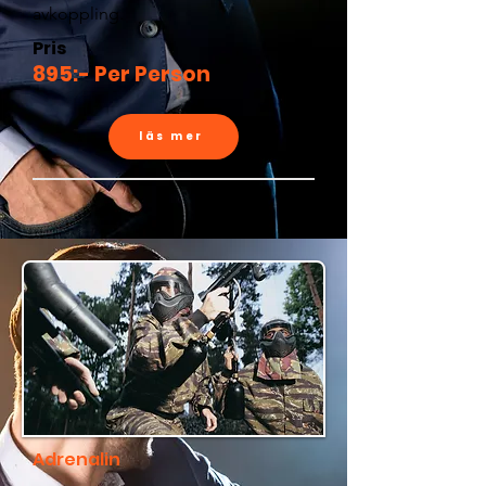
avkoppling.
Pris
895:- Per Person
läs mer
Adrenalin