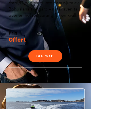
Åstol/Dyrön får ni inte bara njuta av
Bohusläns skärgård – ni får även ta
över en hel restaurang för en kväll.
Pris
Offert
läs mer