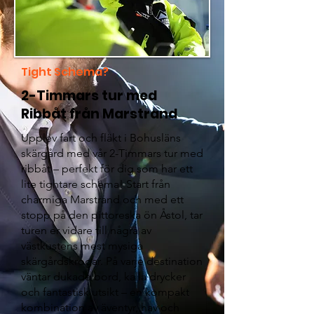
Tight Schema?
2-Timmars tur med
Ribbåt från Marstrand
Upplev fart och fläkt i Bohusläns
skärgård med vår 2-Timmars tur med
ribbåt – perfekt för dig som har ett
lite tightare schema! Start från
charmiga Marstrand och med ett
stopp på den pittoreska ön Åstol, tar
turen er vidare till några av
västkustens mest mysiga
skärgårdskrogar. På varje destination
väntar dukade bord, kalla drycker
och fantastisk utsikt – en kompakt
kombination av äventyr, hav och