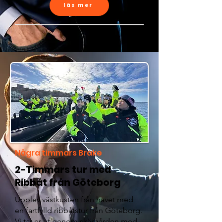
läs mer
Några timmars Brake
2-Timmars tur med
Ribbåt från Göteborg
Upplev västkusten från havet med
en fartfylld ribbåtstur från Göteborg.
Vi tar er ut genom skärgården med