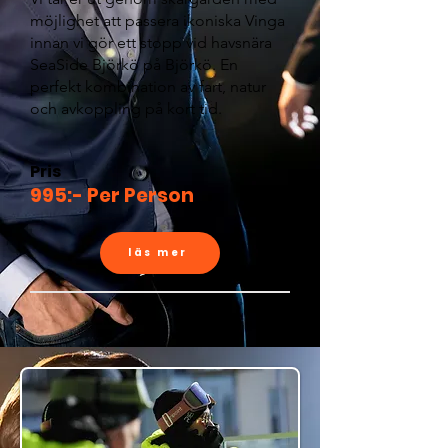
möjlighet att passera ikoniska Vinga
innan vi gör ett stopp vid havsnära
SeaSide Björkö på Björkö. En
perfekt kombination av fart, natur
och avkoppling på kort tid.
Pris
995:- Per Person
läs mer