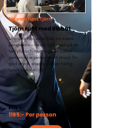
Ett varv runt Tjörn
Tjörn runt med Ribbåt
Upptäck Bohuslän från sitt bästa
perspektiv – havet. Följ med på en
fartfylld och njutningsfull båttur
genom skärgården med stopp för
god dryck, snacks och en härlig
lunch i unik miljö.
Pris
1195:- Per person