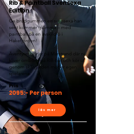
Rib & Paintball Svensexa
Edition
Ge brudgummen en svensexa han
sent kommer glömma – med
paintball på en avskild ö i
Hakefjorden!
Äventyret börjar på Marstrand där ni
kliver ombord på RIB-båt och kör ut
genom skärgården mot er egen
spelarena.
Pris
2095:- Per person
läs mer