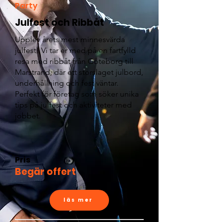
Party
Julfest och Ribbåt
Upplev årets mest minnesvärda
julfest! Vi tar er med på en fartfylld
resa med ribbåt från Göteborg till
Marstrand, där ett storslaget julbord,
underhållning och fest väntar.
Perfekt för företag som söker unika
tips på julfest och aktiviteter med
jobbet.
Pris
Begär offert
läs mer