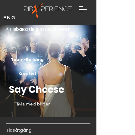
ENG
< Tillbaka till alla aktiviteter
Team-Building
Kreativt
Say Cheese
Tävla med bilder
Tidsåtgång