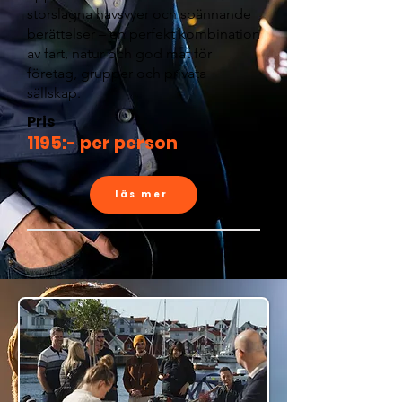
storslagna havsvyer och spännande
berättelser – en perfekt kombination
av fart, natur och god mat för
företag, grupper och privata
sällskap.
Pris
1195:- per person
läs mer