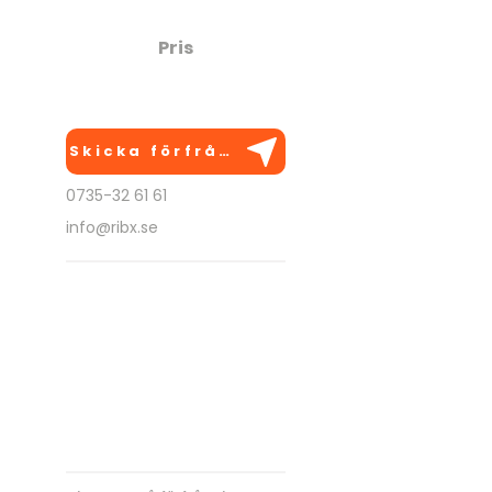
Pris
320:- Per person
Skicka förfrågan
0735-32 61 61
info@ribx.se
BRA ATT VETA
Anpassas efter önskemål
Kan utföras på flera platser
Går att kombinera med
andra aktiviteter
Kostnadsfri rådgivning!