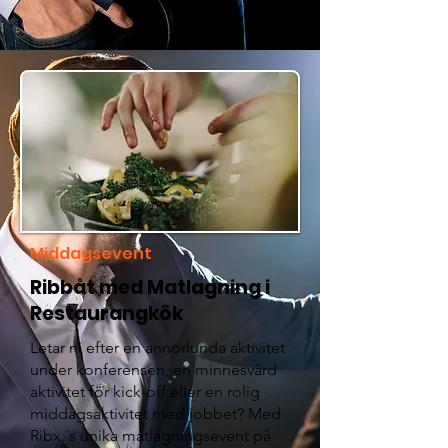
Middagsevent
Ribbåt med Matlagning i
Restaurangkök
Letar ni efter en annorlunda aktivitet
under konferensen, en minnesvärd
aktivitet för kick-off eller en rolig
middagsaktivitet med jobbet? Med
Ribx.´s unika matlagningsevent på