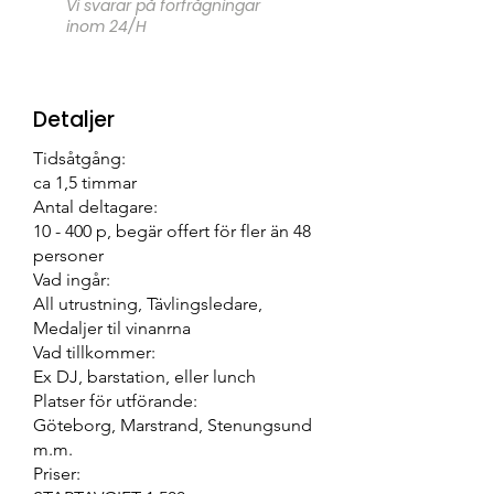
Vi svarar på förfrågningar
inom 24/H
Detaljer
Tidsåtgång:
ca 1,5 timmar
Antal deltagare:
10 - 400 p, begär offert för fler än 48
personer
Vad ingår:
All utrustning, Tävlingsledare,
Medaljer til vinanrna
Vad tillkommer:
Ex DJ, barstation, eller lunch
Platser för utförande:
Göteborg, Marstrand, Stenungsund
m.m.
Priser: