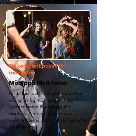
Ett komplett paket för
möhippan
Möhippa Med tema
Kasta loss och fira bruden med en
oförglömlig möhippa till havs.
Sjömanstema är ett populärt
upplägg – men vi skräddarsyr
självklart tema och innehåll helt efter
ert sällskap.