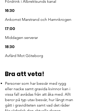
Fördrink i Albrektsunds kanal
16:30
Ankomst Marstrand och Hamnkrogen
17:00
Middagen serverar
18:30
Avfärd Mot Göteborg
19:30
Bra att veta!
Ankomst Göteborg
Personer som har besvär med rygg
eller nacke samt gravida kvinnor kan i
vissa fall avrådas från att åka med. Allt
beror på typ utav besvär, hur långt man
gått i graviditeten samt vad det råder
för väderlek den aktuella dagen.