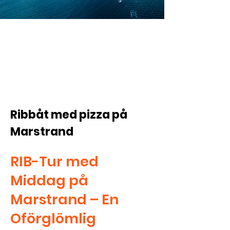
fr. 1195:-/pp
Ribbåt med pizza på
Marstrand
RIB-Tur med
Middag på
Marstrand – En
Oförglömlig