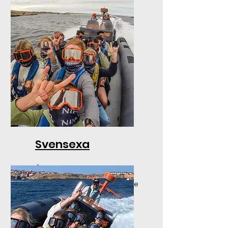
Svensexa
Åk ribbåt på svensexan. En
rolig och fartfylld upplevelse