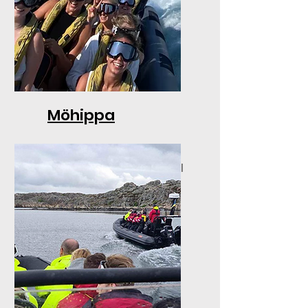
Möhippa
Ta med bruden ut på havet
och njut av ostron & bubbel