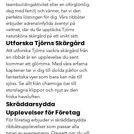
teambuildingaktivitet eller en oförglömlig
dag med familj och vänner, har vi den
perfekta lösningen för dig. Våra ribbåtar
erbjuder adrenalinfyllda äventyr på
vattnet, där du får upptäcka Tjörns
natursköna skärgård på ett unikt sätt.
Utforska Tjörns Skärgård
Att utforska Tjörns vackra skärgård från
en ribbåt är en upplevelse du sent
kommer att glömma. Med våra erfarna
kaptener tar vi dig till dolda pärlor och
fantastiska vyer som bara kan nås till
sjöss. Se allt från charmiga öar till
storslagna klippor och njut av den
friska havsluften.
Skräddarsydda
Upplevelser för Företag
För företag erbjuder vi skräddarsydda
ribbåtsupplevelser som passar alla
typer av evenemang. Oavsett om du vill