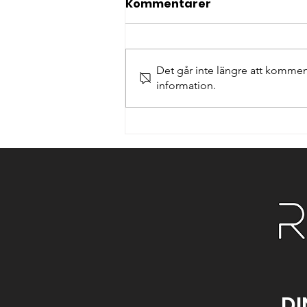
Kommentarer
Det går inte längre att kommen
information.
Dagstur med ribbåt från
Marstrand – Ett fartfyllt
skärgårdsäventyr med
RibX
DI