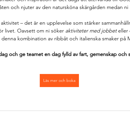
åten och njuter av den natursköna skärgården medan ni
n aktivitet – det är en upplevelse som stärker sammanhåll
r livet. Oavsett om ni söker 
aktiviteter med jobbet
 eller
r denna kombination av ribbåt och italienska smaker på M
dag och ge teamet en dag fylld av fart, gemenskap och 
Läs mer och boka