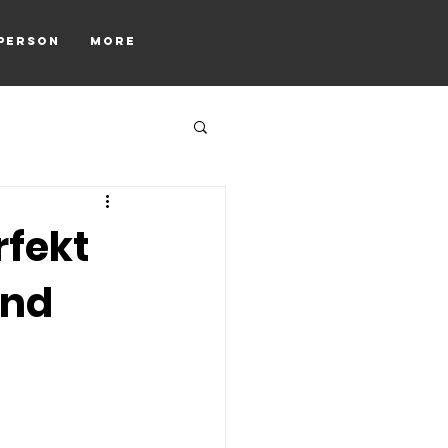
tperson
More
rfekt
and