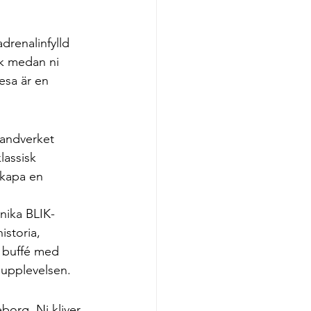
drenalinfylld 
k medan ni 
esa är en 
randverket 
lassisk 
skapa en 
nika BLIK-
istoria, 
 buffé med 
r upplevelsen.
borg. Ni kliver 