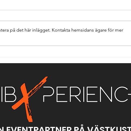
tera på det här inlägget. Kontakta hemsidans ägare för mer
Ribbåt – Den Perfekta
Vanl
Konferensaktiviteten för
om r
Företag som Vill Tänka
beh
Utanför Boxen
boka
Göt
N EVENTPARTNER PÅ VÄSTKUS