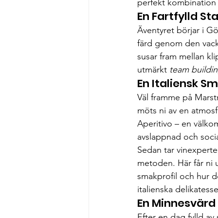
perfekt kombination 
En Fartfylld S
Äventyret börjar i Gö
färd genom den vackr
susar fram mellan k
utmärkt 
team buildin
En Italiensk S
Väl framme på Marstr
möts ni av en atmosfä
Aperitivo – en välkom
avslappnad och soci
Sedan tar vinexperte
metoden. Här får ni u
smakprofil och hur d
italienska delikatess
En Minnesvärd
Efter en dag fylld av