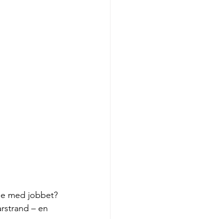
lse med jobbet? 
arstrand – en 