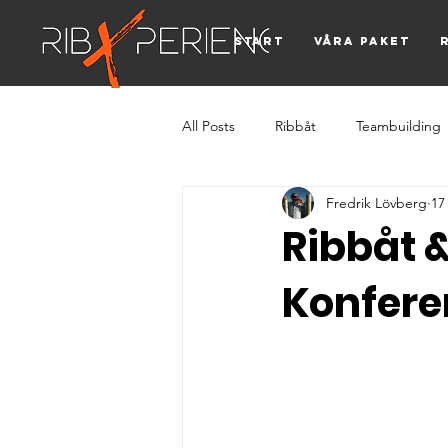
Start
Våra paket
All Posts
Ribbåt
Teambuilding
Fredrik Lövberg
17
Ribbåt 
Konfere