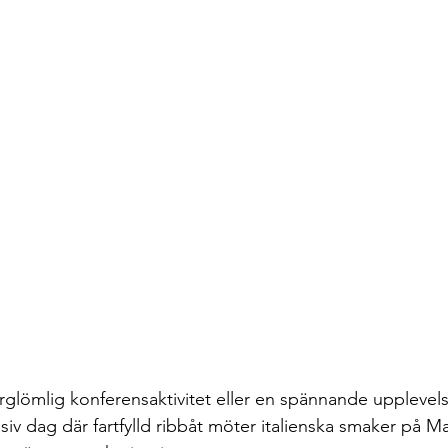
örglömlig konferensaktivitet eller en spännande uppleve
iv dag där fartfylld ribbåt möter italienska smaker på M