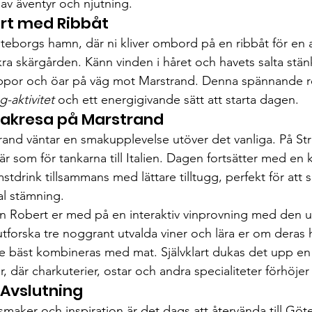
av äventyr och njutning.
tart med Ribbåt
teborgs hamn, där ni kliver ombord på en ribbåt för en a
a skärgården. Känn vinden i håret och havets salta stän
lippor och öar på väg mot Marstrand. Denna spännande r
g-aktivitet
 och ett energigivande sätt att starta dagen.
makresa på Marstrand
and väntar en smakupplevelse utöver det vanliga. På St
r som för tankarna till Italien. Dagen fortsätter med en k
stdrink tillsammans med lättare tilltugg, perfekt för att 
al stämning.
n Robert er med på en interaktiv vinprovning med den u
tforska tre noggrant utvalda viner och lära er om deras h
e bäst kombineras med mat. Självklart dukas det upp en
er, där charkuterier, ostar och andra specialiteter förhöje
 Avslutning
 smaker och inspiration är det dags att återvända till Göte