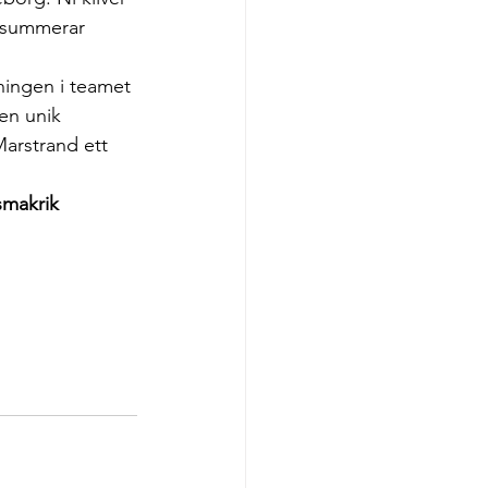
 summerar 
ningen i teamet 
 en unik 
arstrand ett 
smakrik 