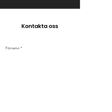
Kontakta oss
Förnamn
*
Efternamn
*
E-post
*
Telefon
*
Meddelande
*