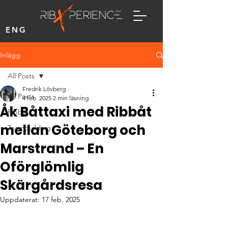
ENG
Inlägg
All Posts
Fredrik Lövberg
All Posts
4 feb. 2025
2 min läsning
Åk Båttaxi med Ribbåt
Ribbåt
mellan Göteborg och
Teambuilding
Marstrand – En
Oförglömlig
Skärgårdsresa
Uppdaterat:
17 feb. 2025