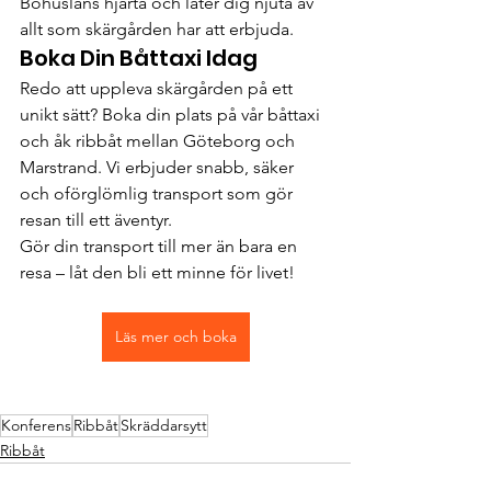
Bohusläns hjärta och låter dig njuta av 
allt som skärgården har att erbjuda.
Boka Din Båttaxi Idag
Redo att uppleva skärgården på ett 
unikt sätt? Boka din plats på vår båttaxi 
och åk ribbåt mellan Göteborg och 
Marstrand. Vi erbjuder snabb, säker 
och oförglömlig transport som gör 
resan till ett äventyr.
Gör din transport till mer än bara en 
resa – låt den bli ett minne för livet!
Läs mer och boka
Konferens
Ribbåt
Skräddarsytt
Ribbåt