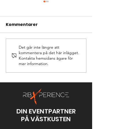
Kommentarer
Det går inte längre att
Ribbåt – Den Perfekta
Vanliga frågo
kommentera på det här inlägget.
Konferensaktiviteten
svar om ribbåt
Kontakta hemsidans ägare för
för Företag som Vill
du behöver v
mer information.
Tänka Utanför Boxen
att boka och 
ribbåt i Göte
Marstrand
DIN EVENTPARTNER
PÅ VÄSTKUSTEN