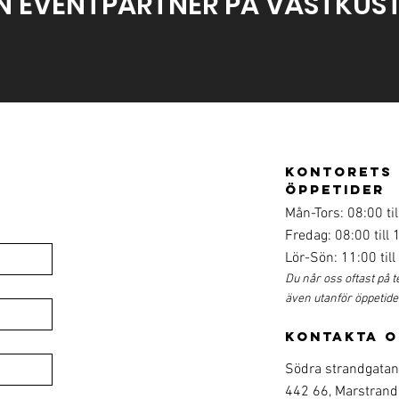
N EVENTPARTNER PÅ VÄSTKUS
kontorets
öppetider
Mån-Tors: 08:00 til
Fredag: 08:00 till 
Lör-Sön: 11:00 till
Du når oss oftast på t
även utanför öppetid
kontakta o
Södra strandgatan
442 66, Marstrand