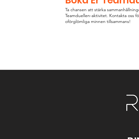
Boka Er Teamdu
Ta chansen att stärka sammanhållnin
Teamduellen-aktivitet. Kontakta oss 
oförglömliga minnen tillsammans!