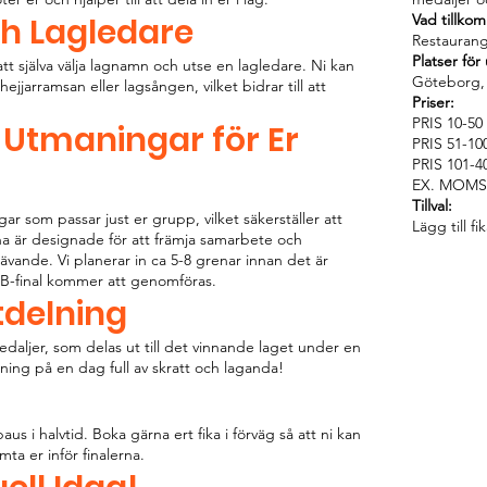
ch Lagledare
Vad tillko
Restauran
Platser för
 att själva välja lagnamn och utse en lagledare. Ni kan
Göteborg,
jjarramsan eller lagsången, vilket bidrar till att
Priser:
PRIS 10-5
Utmaningar för Er
PRIS 51-1
PRIS 101-
EX. MOMS
Tillval:
r som passar just er grupp, vilket säkerställer att
Lägg till fi
na är designade för att främja samarbete och
krävande. Vi planerar in ca 5-8 grenar innan det är
h B-final kommer att genomföras.
tdelning
edaljer, som delas ut till det vinnande laget under en
ning på en dag full av skratt och laganda!
s i halvtid. Boka gärna ert fika i förväg så att ni kan
ta er inför finalerna.