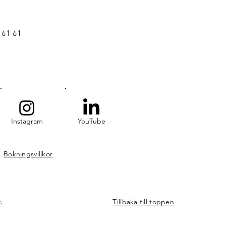
 61 61
Instagram
YouTube
Bokningsvillkor
Tillbaka till toppen
e.