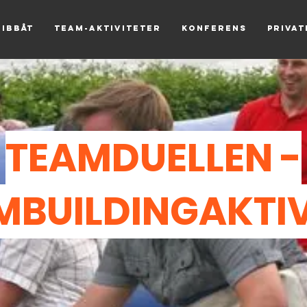
Ribbåt
Team-aktiviteter
Konferens
Priva
TEAMDUELLEN -
MBUILDINGAKTIV