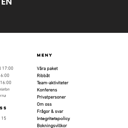
TEN
Meny
l 17:00
Våra paket
16:00
Ribbåt
 16:00
Team-aktiviteter
elefon
Konferens
erna
Privatpersoner
Om oss
ss
Frågor & svar
 15
Integritetspolicy
Bokningsvillkor