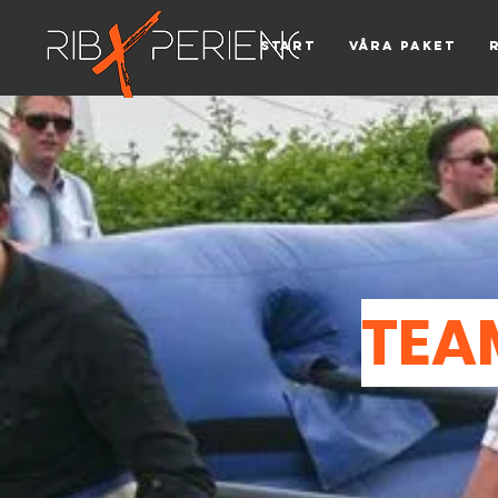
Start
Våra paket
TEA