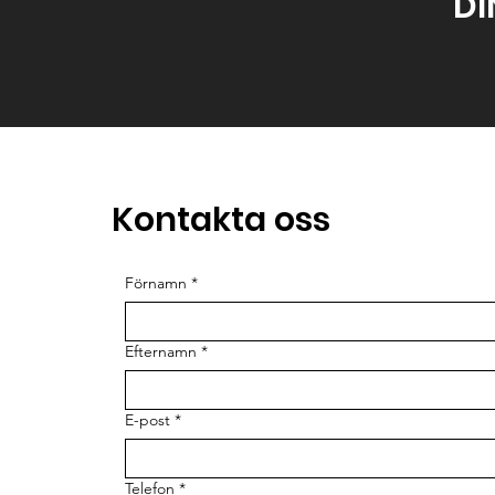
DI
Kontakta oss
Förnamn
*
Efternamn
*
E-post
*
Telefon
*