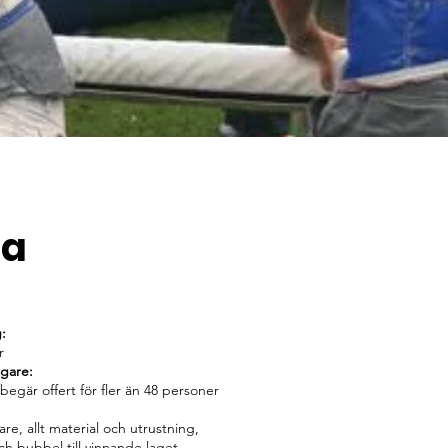
na
g:
r
agare:
 begär offert för fler än 48 personer
are, allt material och utrustning,
ch bubbel till vinnande laget