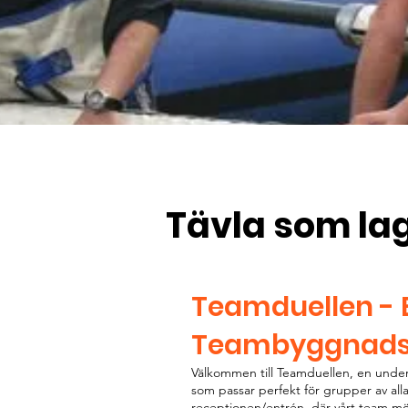
Tävla som la
Teamduellen -
Teambyggnadsa
Välkommen till Teamduellen, en und
som passar perfekt för grupper av alla
receptionen/entrén, där vårt team möter