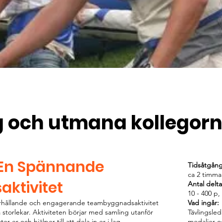
g och utmana kollegor
 En Spännande
Tidsåtgån
ca 2 timma
ktivitet
Antal delt
10 - 400 p,
erhållande och engagerande teambyggnadsaktivitet
Vad ingår:
 storlekar. Aktiviteten börjar med samling utanför
Tävlingsled
 er och hjälper till att dela in er i lag.
medaljer o