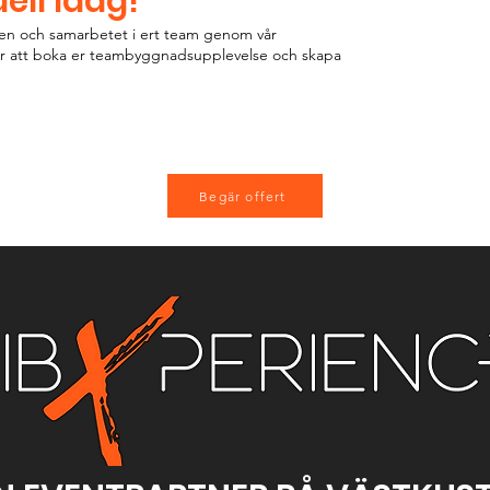
ell Idag!
gen och samarbetet i ert team genom vår
för att boka er teambyggnadsupplevelse och skapa
Begär offert