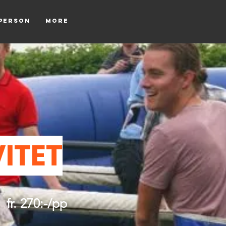
tperson
More
ITET
fr. 270:-/pp