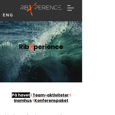
ENG
Rib
X
perience
På havet
I
Team-aktiviteter
I
Inomhus
I
Konferenspaket